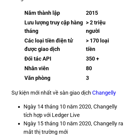
Năm thành lập
2015
Lưu lượng truy cập hàng
> 2 triệu
tháng
người
Các loại tiền điện tử
> 170 loại
được giao dịch
tiền
Đối tác API
350 +
Nhân viên
80
Văn phòng
3
Sự kiện mới nhất về sàn giao dịch
Changelly
Ngày 14 tháng 10 năm 2020, Changelly
tích hợp với Ledger Live
Ngày 15 tháng 10 năm 2020, Changelly ra
mắt thị trường mới