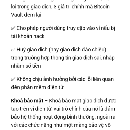
lợi trong giao dịch, 3 giá trị chính mà Bitcoin
Vault đem lại
✅ Cho phép người dùng truy cập vào ví nếu bị
tài khoản hack
✅ Huỷ giao dịch (hay giao dịch đảo chiều)
trong trường hợp thông tin giao dịch sai, nhập
nhầm số tiền
✅ Không chịu ảnh hưởng bởi các lỗi liên quan
đến phần mềm điện tử
Khoá bảo mật
– Khoá bảo mật giao dịch được
tạo trên ví điện tử, vai trò chính của nó là đảm
bảo hệ thống hoạt động bình thường, ngoài ra
với các chức năng như một màng bảo vệ vô