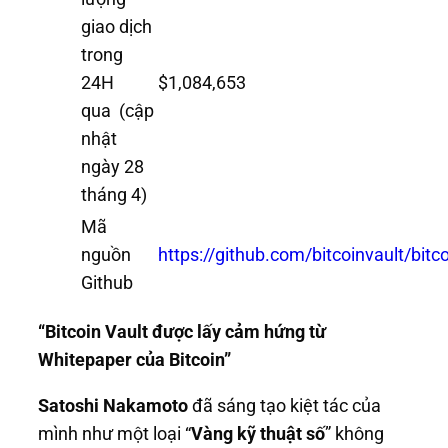
giao dịch
trong
24H
$1,084,653
qua (cập
nhật
ngày 28
tháng 4)
Mã
nguồn
https://github.com/bitcoinvault/bitc
Github
“Bitcoin Vault được lấy cảm hứng từ
Whitepaper của Bitcoin”
Satoshi Nakamoto
đã sáng tạo kiệt tác của
mình như một loại “
Vàng kỹ thuật số
” không