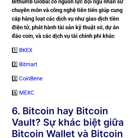
Bithumb Global có nguồn lực đội ngũ nhân sư
chuyên môn và công nghệ tiên tiến giúp cung
cấp hàng loạt các dịch vụ như giao dịch tiền
điện tử, phát hành tài sản kỹ thuật số, dự án
đào coin, và các dịch vụ tài chính phi khác
1️⃣
BKEX
2️⃣
Bitmart
3️⃣
CoinBene
4️⃣
MEXC
6. Bitcoin hay Bitcoin
Vault? Sự khác biệt giữa
Bitcoin Wallet và Bitcoin