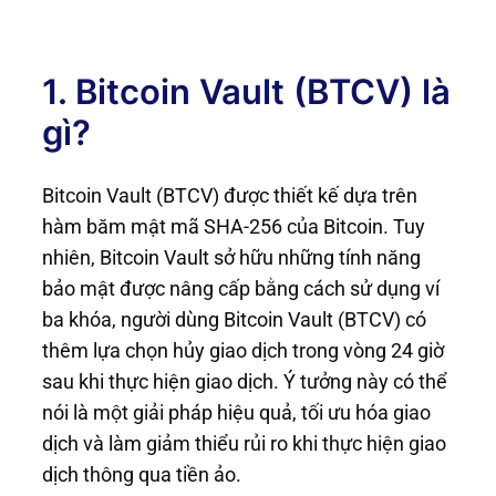
1. Bitcoin Vault (BTCV) là
gì?
Bitcoin Vault (BTCV) được thiết kế dựa trên
hàm băm mật mã SHA-256 của Bitcoin. Tuy
nhiên, Bitcoin Vault sở hữu những tính năng
bảo mật được nâng cấp bằng cách sử dụng ví
ba khóa, người dùng Bitcoin Vault (BTCV) có
thêm lựa chọn hủy giao dịch trong vòng 24 giờ
sau khi thực hiện giao dịch. Ý tưởng này có thể
nói là một giải pháp hiệu quả, tối ưu hóa giao
dịch và làm giảm thiểu rủi ro khi thực hiện giao
dịch thông qua tiền ảo.