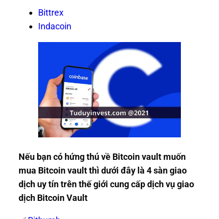
Bittrex
Indacoin
Nếu bạn có hứng thú về Bitcoin vault muốn
mua Bitcoin vault thì dưới đây là 4 sàn giao
dịch uy tín trên thế giới cung cấp dịch vụ giao
dịch Bitcoin Vault