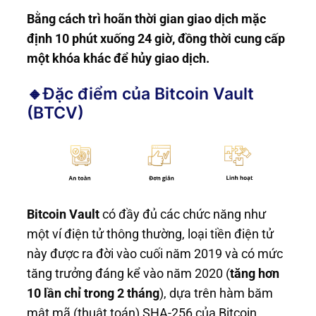
Bằng cách trì hoãn thời gian giao dịch mặc
định 10 phút xuống 24 giờ, đồng thời cung cấp
một khóa khác để hủy giao dịch.
🔸
Đặc điểm của Bitcoin Vault
(BTCV)
Bitcoin Vault
có đầy đủ các chức năng như
một ví điện tử thông thường, loại tiền điện tử
này được ra đời vào cuối năm 2019 và có mức
tăng trưởng đáng kể vào năm 2020 (
tăng hơn
10 lần chỉ trong 2 tháng
), dựa trên hàm băm
mật mã (thuật toán) SHA-256 của Bitcoin,