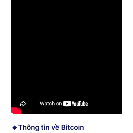
🔸Thông tin về Bitcoin