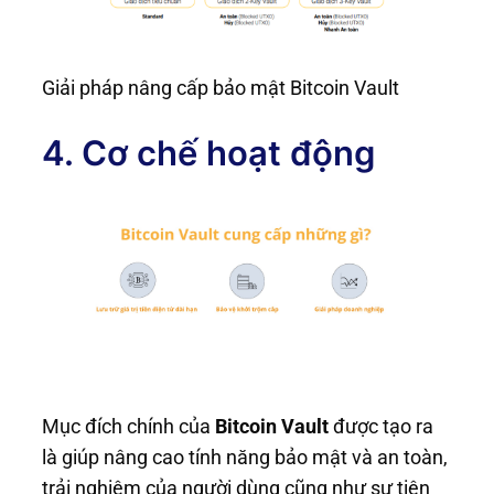
Giải pháp nâng cấp bảo mật Bitcoin Vault
4. Cơ chế hoạt động
Mục đích chính của
Bitcoin Vault
được tạo ra
là giúp nâng cao tính năng bảo mật và an toàn,
trải nghiệm của người dùng cũng như sự tiện