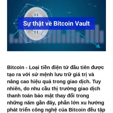
Bitcoin - Loại tiền điện tử đầu tiên được
tạo ra với sứ mệnh lưu trữ giá trị và
nâng cao hiệu quả trong giao dịch. Tuy
nhiên, do nhu cầu thị trường giao dịch
thanh toán bảo mật thay đổi trong
những năm gần đây, phần lớn xu hướng
phát triển công nghệ của Bitcoin đều tập