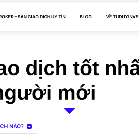
ROKER – SÀN GIAO DỊCH UY TÍN
BLOG
VỀ TUDUYINVE
ao dịch tốt nh
người mới
ỊCH NÀO?