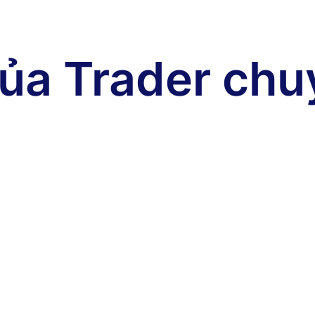
ủa Trader chu