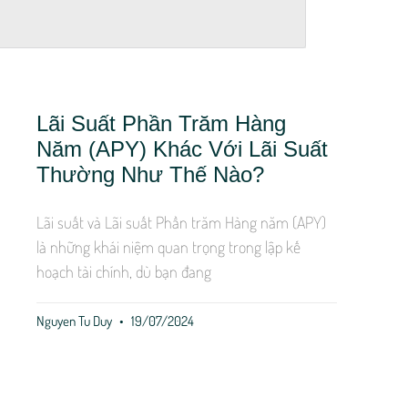
Lãi Suất Phần Trăm Hàng
Năm (APY) Khác Với Lãi Suất
Thường Như Thế Nào?
Lãi suất và Lãi suất Phần trăm Hàng năm (APY)
là những khái niệm quan trọng trong lập kế
hoạch tài chính, dù bạn đang
Nguyen Tu Duy
19/07/2024