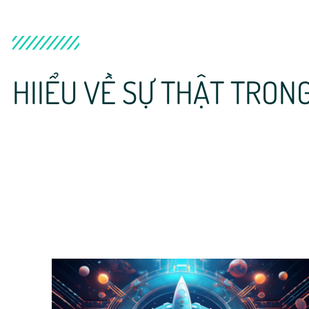
HIIỂU VỀ SỰ THẬT TRONG