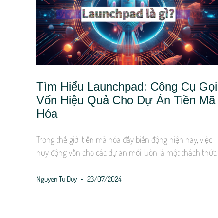
Tìm Hiểu Launchpad: Công Cụ Gọi
Vốn Hiệu Quả Cho Dự Án Tiền Mã
Hóa
Trong thế giới tiền mã hóa đầy biến động hiện nay, việc
huy động vốn cho các dự án mới luôn là một thách thức
Nguyen Tu Duy
23/07/2024