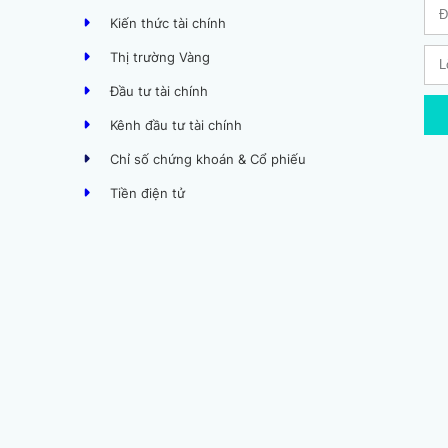
Kiến thức tài chính
Thị trường Vàng
Đầu tư tài chính
Kênh đầu tư tài chính
Chỉ số chứng khoán & Cổ phiếu
Tiền điện tử