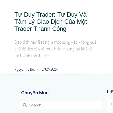
Tư Duy Trader: Tư Duy Và
Tâm Lý Giao Dịch Của Một
Trader Thành Công
Giao dịch hay Trading là một công việc không quá
khó để tiếp cận và thực hiện, nhưng rất khó để
trở thành một trader
Nguyen Tu Duy
15/07/2024
Li
Chuyên Mục