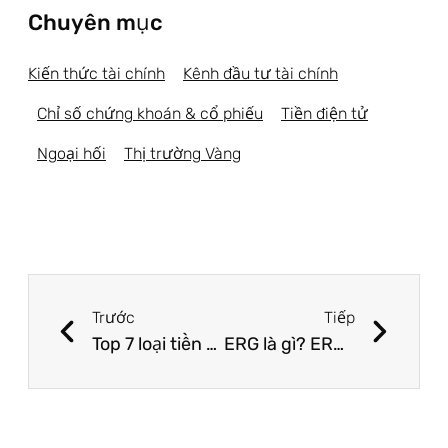
Chuyên mục
Kiến thức tài chính
Kênh đầu tư tài chính
Chỉ số chứng khoán & cổ phiếu
Tiền điện tử
Ngoại hối
Thị trường Vàng
Trước
Tiếp
Top 7 loại tiền ảo nên mua khi thị trường tiền ảo rực lửa
ERG là gì? ERG (Eagle rock global) Việt Nam hiện ra sao? Mô hình đa cấp lừa đảo trên ERG là có thật?