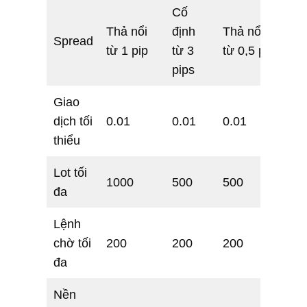
Cố
Cố
Thả nổi
định
Thả nổi
Spread
địn
từ 1 pip
từ 3
từ 0,5 pip
pip
pips
Giao
dịch tối
0.01
0.01
0.01
0.
thiểu
Lot tối
1000
500
500
50
đa
Lệnh
chờ tối
200
200
200
20
đa
Nền