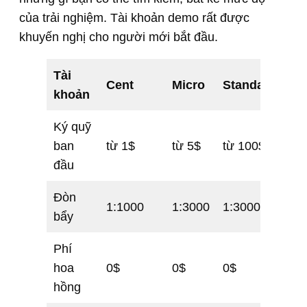
của trải nghiệm. Tài khoản demo rất được
khuyến nghị cho người mới bắt đầu.
Tài
Ze
Cent
Micro
Standard
khoản
Sp
Ký quỹ
từ
ban
từ 1$
từ 5$
từ 100$
50
đầu
Đòn
1:1000
1:3000
1:3000
1:
bẩy
Phí
hoa
0$
0$
0$
từ 
hồng