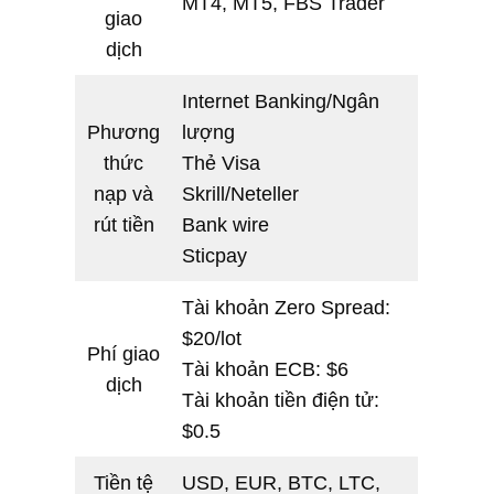
MT4, MT5, FBS Trader
giao
dịch
Internet Banking/Ngân
Phương
lượng
thức
Thẻ Visa
nạp và
Skrill/Neteller
rút tiền
Bank wire
Sticpay
Tài khoản Zero Spread:
$20/lot
Phí giao
Tài khoản ECB: $6
dịch
Tài khoản tiền điện tử:
$0.5
Tiền tệ
USD, EUR, BTC, LTC,