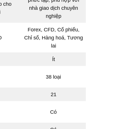
phức tạp, phù hợp với
p cho
nhà giao dịch chuyên
i
nghiệp
Forex, CFD, Cổ phiếu,
D
Chỉ số, Hàng hoá, Tương
lai
Ít
38 loại
21
Có