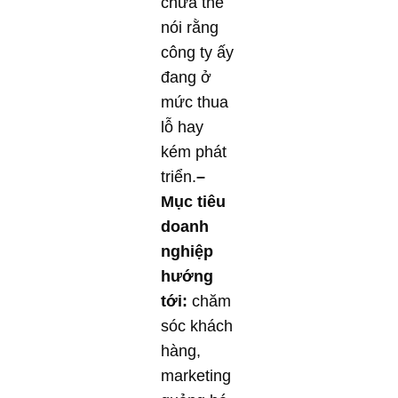
chưa thể
nói rằng
công ty ấy
đang ở
mức thua
lỗ hay
kém phát
triển.
–
Mục tiêu
doanh
nghiệp
hướng
tới:
chăm
sóc khách
hàng,
marketing