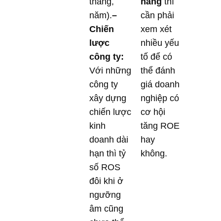
tháng,
hàng
thì
năm).
–
cần phải
Chiến
xem xét
lược
nhiều yếu
công ty:
tố để có
Với những
thể đánh
công ty
giá doanh
xây dựng
nghiệp có
chiến lược
cơ hội
kinh
tăng ROE
doanh dài
hay
hạn thì tỷ
không.
số ROS
đôi khi ở
ngưỡng
âm cũng