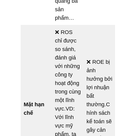
quảng bá
sản
phẩm…
❌ ROS
chỉ được
so sánh,
đánh giá
❌ ROE bị
với những
ảnh
công ty
hưởng bởi
hoạt động
lợi nhuận
trong cùng
bất
một lĩnh
Mặt hạn
thường.C
vực.VD:
chế
hính sách
Với lĩnh
kế toán sẽ
vực mỹ
gây cản
phẩm, ta