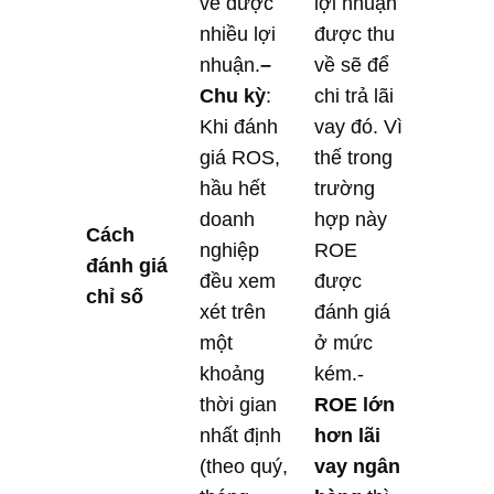
về được
lợi nhuận
nhiều lợi
được thu
nhuận.
–
về sẽ để
Chu kỳ
:
chi trả lãi
Khi đánh
vay đó. Vì
giá ROS,
thế trong
hầu hết
trường
doanh
hợp này
Cách
nghiệp
ROE
đánh giá
đều xem
được
chỉ số
xét trên
đánh giá
một
ở mức
khoảng
kém.-
thời gian
ROE lớn
nhất định
hơn lãi
(theo quý,
vay ngân