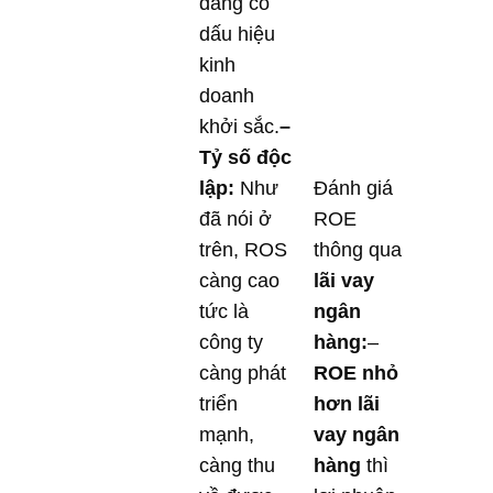
đang có
dấu hiệu
kinh
doanh
khởi sắc.
–
Tỷ số độc
lập:
Như
Đánh giá
đã nói ở
ROE
trên, ROS
thông qua
càng cao
lãi vay
tức là
ngân
công ty
hàng:
–
càng phát
ROE nhỏ
triển
hơn lãi
mạnh,
vay ngân
càng thu
hàng
thì