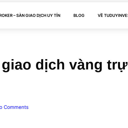
ROKER – SÀN GIAO DỊCH UY TÍN
BLOG
VỀ TUDUYINVE
giao dịch vàng trự
o Comments