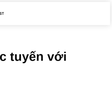
ST
c tuyến với