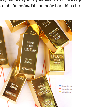
a lợi nhuận ngắn/dài hạn hoặc bảo đảm cho