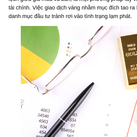
tài chính. Việc giao dịch vàng nhằm mục đích tao r
danh mục đầu tư tránh rơi vào tình trạng lạm phát.