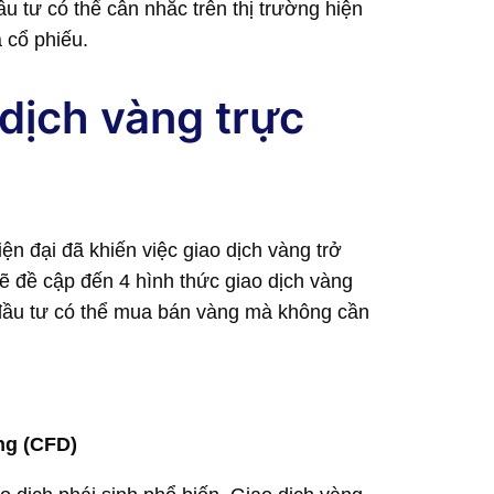
u tư có thể cân nhắc trên thị trường hiện
 cổ phiếu.
 dịch vàng trực
n đại đã khiến việc giao dịch vàng trở
ẽ đề cập đến 4 hình thức giao dịch vàng
à đầu tư có thể mua bán vàng mà không cần
ng (CFD)