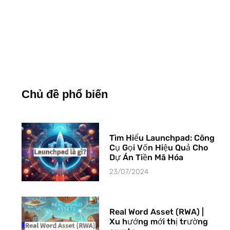
Chủ đề phổ biến
Tìm Hiểu Launchpad: Công
Cụ Gọi Vốn Hiệu Quả Cho
Dự Án Tiền Mã Hóa
23/07/2024
Real Word Asset (RWA) |
Xu hướng mới thị trường