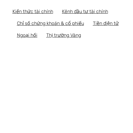
Kiến thức tài chính
Kênh đầu tư tài chính
Chỉ số chứng khoán & cổ phiếu
Tiền điện tử
Ngoại hối
Thị trường Vàng