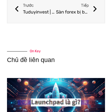
Trước
Tiếp
Tuduyinvest | Tiêu chuẩn chọn lựa một sàn giao dịch ngoại hối Forex uy tín
Sàn forex bị bắt – Điểm danh 10 sàn forex có dấu hiệu lừa đảo
On Key
Chủ đề liên quan