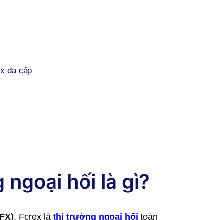
ex đa cấp
 ngoại hối là gì?
FX)
. Forex là
thị trường ngoại hối
toàn