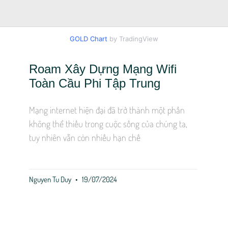
GOLD Chart
by TradingView
Roam Xây Dựng Mạng Wifi
Toàn Cầu Phi Tập Trung
Mạng internet hiện đại đã trở thành một phần
không thể thiếu trong cuộc sống của chúng ta,
tuy nhiên vẫn còn nhiều hạn chế
Nguyen Tu Duy
19/07/2024