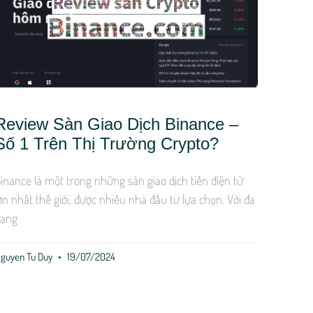
Review Sàn Giao Dịch Binance –
Số 1 Trên Thị Trường Crypto?
inance là một trong những sàn giao dịch tiền điện tử
ớn nhất thế giới, được nhiều nhà đầu tư lựa chọn. Với đa
dạng
guyen Tu Duy
19/07/2024