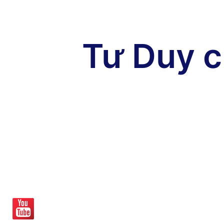
Tư Duy c