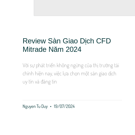
Review Sàn Giao Dịch CFD
Mitrade Năm 2024
Với sự phát triển không ngừng của thị trường tài
chính hiện nay, việc lựa chọn một sàn giao dịch
uy tín và đáng tin
Nguyen Tu Duy
19/07/2024