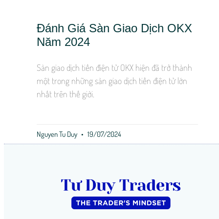
Đánh Giá Sàn Giao Dịch OKX
Năm 2024
Sàn giao dịch tiền điện tử OKX hiện đã trở thành
một trong những sàn giao dịch tiền điện tử lớn
nhất trên thế giới.
Nguyen Tu Duy
19/07/2024