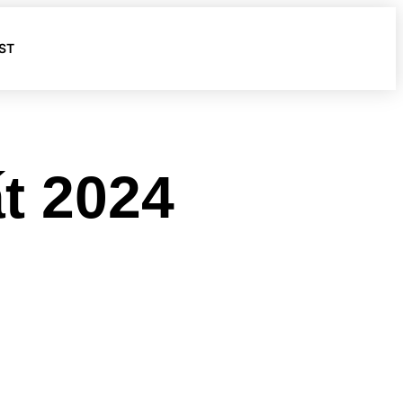
ST
ất 2024