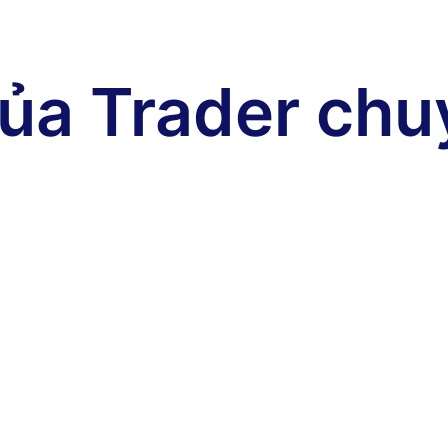
ủa Trader chu