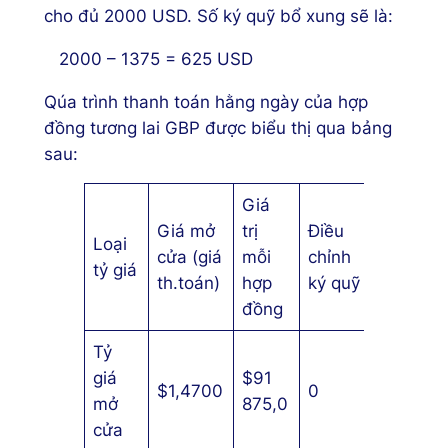
cho đủ 2000 USD. Số ký quỹ bổ xung sẽ là:
2000 – 1375 = 625 USD
Qúa trình thanh toán hằng ngày của hợp
đồng tương lai GBP được biểu thị qua bảng
sau:
Giá
Bổ
Giá mở
trị
Điều
Loại
xung
cửa (giá
mỗi
chỉnh
tỷ giá
(+) Rút
th.toán)
hợp
ký quỹ
ra (-)
đồng
Tỷ
giá
$91
+ $
$1,4700
0
mở
875,0
2000
cửa