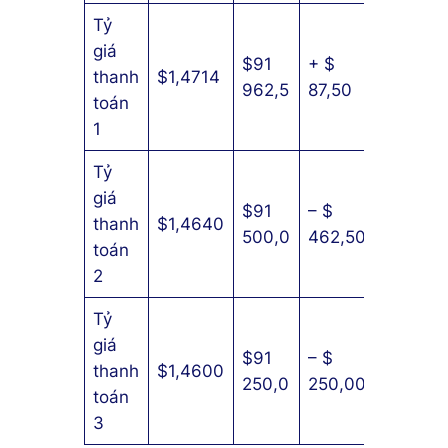
Tỷ
giá
$91
+ $
thanh
$1,4714
0
962,5
87,50
toán
1
Tỷ
giá
$91
– $
thanh
$1,4640
0
500,0
462,50
toán
2
Tỷ
giá
$91
– $
+ $
thanh
$1,4600
250,0
250,00
625,00
toán
3